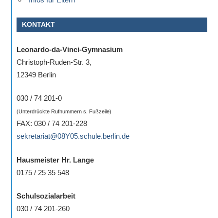
Sportwettkampf,
Musik-
KONTAKT
oder
Theaterveranstaltung,
Leonardo-da-Vinci-Gymnasium
Exkursion
Christoph-Ruden-Str. 3,
oder
12349 Berlin
Reise
030 / 74 201-0
–
unsere
(Unterdrückte Rufnummern s. Fußzeile)
FAX: 030 / 74 201-228
Schülerinnen
sekretariat@08Y05.schule.berlin.de
und
Schüler
Hausmeister Hr. Lange
sind
0175 / 25 35 548
dabei!
Sollten
Schulsozialarbeit
Sie
030 / 74 201-260
einmal