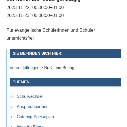
Antworten
zu
2023-11-22T00:00:00+01:00
bieten.
2023-11-23T00:00:00+01:00
Daneben
gibt
Für evangelische Schülerinnen und Schüler
es
unterrichtsfrei
viele
Beiträge
SIE BEFINDEN SICH HIER:
zu
den
Veranstaltungen
>
Buß- und Bettag
Aktivitäten
an
THEMEN
unserer
Schule.
Schulwechsel
Ob
Ansprechpartner
Sprach-,
Catering Speiseplan
Mathematik-
oder
Infos für Eltern