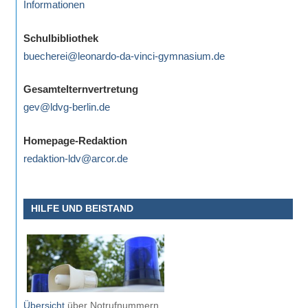
Informationen
eine
Information
Schulbibliothek
nicht
buecherei@leonardo-da-vinci-gymnasium.de
finden,
stehen
Gesamtelternvertretung
am
gev@ldvg-berlin.de
Ende
jeder
Homepage-Redaktion
Seite
redaktion-ldv@arcor.de
verschiedene
Möglichkeiten
der
HILFE UND BEISTAND
Suche
zur
Verfügung.
Übersicht
über Notrufnummern