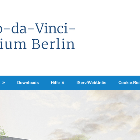
Leonardo-
da-
Vinci-
Gymnasium
Berlin
n
Downloads
Hilfe
IServ/WebUntis
Cookie-Rich