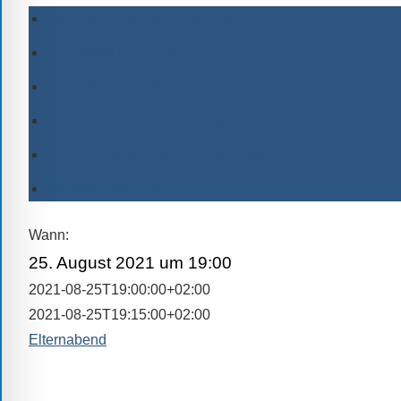
alle
Zu Timely-Kalender hinzufügen
Fragen
Zu Google hinzufügen
Antworten
Zu Outlook hinzufügen
zu
bieten.
Zu Apple-Kalender hinzufügen
Daneben
Einem anderen Kalender hinzufügen
gibt
es
Als XML exportieren
viele
Beiträge
Wann:
zu
25. August 2021 um 19:00
den
2021-08-25T19:00:00+02:00
Aktivitäten
2021-08-25T19:15:00+02:00
an
Elternabend
unserer
Schule.
Ob