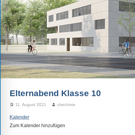
Schule.
Ob
Kontaktdaten,
Informationen
zur
Zusammensetzung
der
Schülerschaft
oder
zur
Ausstattung
Elternabend Klasse 10
der
Räume
11. August 2021
cbechinie
–
Kalender
wir
versuchen
Zum Kalender hinzufügen
auf