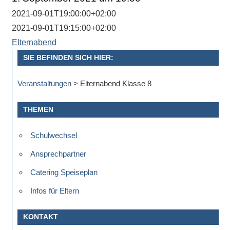
Antworten
zu
2021-09-01T19:00:00+02:00
bieten.
2021-09-01T19:15:00+02:00
Daneben
Elternabend
gibt
SIE BEFINDEN SICH HIER:
es
viele
Veranstaltungen
>
Elternabend Klasse 8
Beiträge
zu
THEMEN
den
Aktivitäten
Schulwechsel
an
Ansprechpartner
unserer
Catering Speiseplan
Schule.
Ob
Infos für Eltern
Sprach-,
Mathematik-
KONTAKT
oder