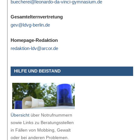
buecherei@leonardo-da-vinci-gymnasium.de
eine
Information
Gesamtelternvertretung
nicht
gev@ldvg-berlin.de
finden,
stehen
Homepage-Redaktion
am
redaktion-ldv@arcor.de
Ende
jeder
Seite
HILFE UND BEISTAND
verschiedene
Möglichkeiten
der
Suche
zur
Übersicht
über Notrufnummern
Verfügung.
sowie Links zu Beratungsstellen
in Fällen von Mobbing, Gewalt
oder bei anderen Problemen.