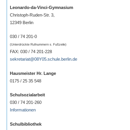
Sportwettkampf,
Leonardo-da-Vinci-Gymnasium
Musik-
Christoph-Ruden-Str. 3,
oder
12349 Berlin
Theaterveranstaltung,
Exkursion
030 / 74 201-0
oder
(Unterdrückte Rufnummern s. Fußzeile)
Reise
FAX: 030 / 74 201-228
–
sekretariat@08Y05.schule.berlin.de
unsere
Hausmeister Hr. Lange
Schülerinnen
0175 / 25 35 548
und
Schüler
Schulsozialarbeit
sind
030 / 74 201-260
dabei!
Informationen
Sollten
Sie
Schulbibliothek
einmal