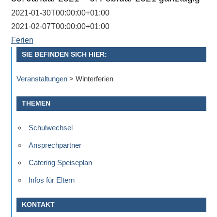
Antworten
zu
2021-01-30T00:00:00+01:00
bieten.
2021-02-07T00:00:00+01:00
Daneben
Ferien
gibt
SIE BEFINDEN SICH HIER:
es
viele
Veranstaltungen
>
Winterferien
Beiträge
zu
THEMEN
den
Aktivitäten
Schulwechsel
an
Ansprechpartner
unserer
Catering Speiseplan
Schule.
Ob
Infos für Eltern
Sprach-,
Mathematik-
KONTAKT
oder