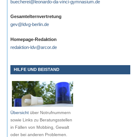
buecherei@leonardo-da-vinci-gymnasium.de
eine
Information
Gesamtelternvertretung
nicht
gev@ldvg-berlin.de
finden,
stehen
Homepage-Redaktion
am
redaktion-ldv@arcor.de
Ende
jeder
Seite
HILFE UND BEISTAND
verschiedene
Möglichkeiten
der
Suche
zur
Übersicht
über Notrufnummern
Verfügung.
sowie Links zu Beratungsstellen
in Fällen von Mobbing, Gewalt
oder bei anderen Problemen.