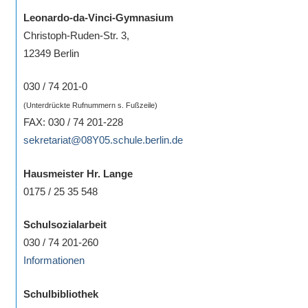
Sportwettkampf,
Leonardo-da-Vinci-Gymnasium
Musik-
Christoph-Ruden-Str. 3,
oder
12349 Berlin
Theaterveranstaltung,
Exkursion
030 / 74 201-0
oder
(Unterdrückte Rufnummern s. Fußzeile)
Reise
FAX: 030 / 74 201-228
–
sekretariat@08Y05.schule.berlin.de
unsere
Hausmeister Hr. Lange
Schülerinnen
0175 / 25 35 548
und
Schüler
Schulsozialarbeit
sind
030 / 74 201-260
dabei!
Informationen
Sollten
Sie
Schulbibliothek
einmal