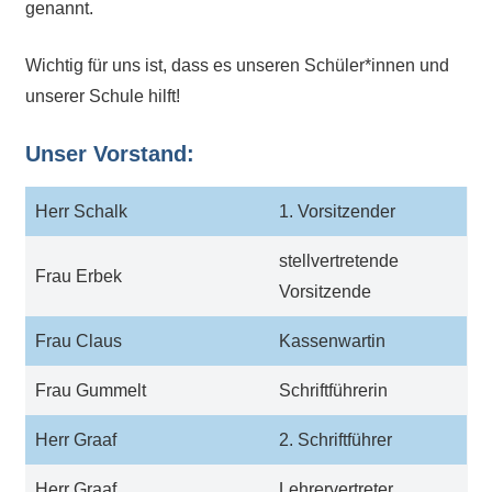
genannt.
Sportwettkampf,
Musik-
Wichtig für uns ist, dass es unseren Schüler*innen und
oder
unserer Schule hilft!
Theaterveranstaltung,
Exkursion
Unser
Vorstand:
oder
Reise
Herr Schalk
1. Vorsitzender
–
unsere
stellvertretende
Frau Erbek
Schülerinnen
Vorsitzende
und
Schüler
Frau Claus
Kassenwartin
sind
Frau Gummelt
Schriftführerin
dabei!
Sollten
Herr Graaf
2. Schriftführer
Sie
einmal
Herr Graaf
Lehrervertreter