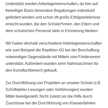
Antworten
Unterstützt werden Arbeitsgemeinschaften, da hier auf
zu
freiwilliger Basis besondere Begabungen individuell
bieten.
gefördert werden und schon oft große Erfolgserlebnisse
Daneben
erreicht wurden, die den Schüler*innen, den Eltern und
gibt
dem schulischen Personal stets in Erinnerung bleiben.
es
viele
Wir haben deshalb verschiedene Arbeitsgemeinschaften
Beiträge
wie zum Beispiel die Reptilien-AG bei der Beschaffung
zu
den
notwendiger Gegenstände mit Mitteln vom Förderverein
Aktivitäten
unterstützt. Außerdem wurden zehn Nähmaschinen für
an
den Kunstfachbereich gekauft.
unserer
Schule.
Zur Durchführung von Projekten an unserer Schule (z.B.
Ob
Schriftsteller-Lesungen oder Vorführungen) wurden
Sprach-,
Mittel bereitgestellt. Nicht zuletzt sei die Hilfe durch
Mathematik-
Zuschüsse bei der Durchführung von Klassenfahrten
oder