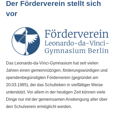
Der Förderverein stellt sich
Kontaktdaten,
Informationen
vor
zur
Zusammensetzung
der
Schülerschaft
oder
zur
Ausstattung
der
Das Leonardo-da-Vinci-Gymnasium hat seit vielen
Räume
Jahren einen gemeinnützigen, förderungswürdigen und
–
spendenbegünstigten Förderverein (gegründet am
wir
20.03.1985), der das Schulleben in vielfältiger Weise
versuchen
unterstützt. Vor allem in der heutigen Zeit können viele
auf
Dinge nur mit der gemeinsamen Anstrengung aller über
alle
den Schulverein ermöglicht werden.
Fragen