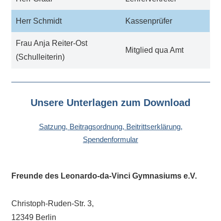
eine
Information
Herr Schmidt
Kassenprüfer
nicht
Frau Anja Reiter-Ost
finden,
Mitglied qua Amt
(Schulleiterin)
stehen
am
Ende
jeder
Unsere Unterlagen zum Download
Seite
verschiedene
Satzung
,
Beitragsordnung
,
Beitrittserklärung
,
Möglichkeiten
Spendenformular
der
Suche
zur
Freunde des Leonardo-da-Vinci Gymnasiums e.V.
Verfügung.
Christoph-Ruden-Str. 3,
12349 Berlin