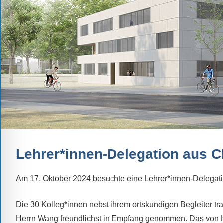
Schule.
Ob
Kontaktdaten,
Informationen
zur
Zusammensetzung
der
Schülerschaft
oder
zur
Ausstattung
Lehrer*innen-Delegation aus C
der
Räume
Am 17. Oktober 2024 besuchte eine Lehrer*innen-Delega
–
wir
Die 30 Kolleg*innen nebst ihrem ortskundigen Begleiter tr
versuchen
Herrn Wang freundlichst in Empfang genommen. Das von Her
auf