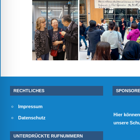
Verfügung.
RECHTLICHES
SPONSOR
Impressum
Hier
können 
Datenschutz
unsere Schul
UNTERDRÜCKTE RUFNUMMERN