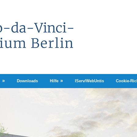
Leonardo-
da-
Vinci-
Gymnasium
Berlin
n
Downloads
Hilfe
IServ/WebUntis
Cookie-Rich