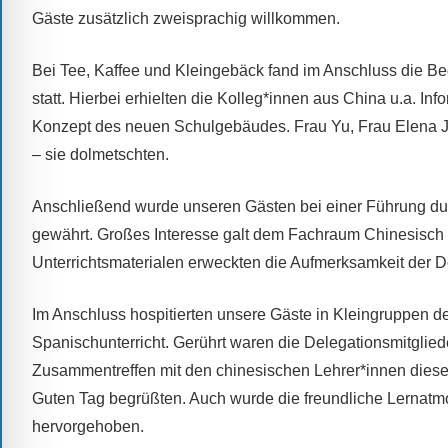
Gäste zusätzlich zweisprachig willkommen.
alle
Fragen
Bei Tee, Kaffee und Kleingebäck fand im Anschluss die Beg
Antworten
zu
statt. Hierbei erhielten die Kolleg*innen aus China u.a. 
bieten.
Konzept des neuen Schulgebäudes. Frau Yu, Frau Elena J
Daneben
– sie dolmetschten.
gibt
es
Anschließend wurde unseren Gästen bei einer Führung durc
viele
gewährt. Großes Interesse galt dem Fachraum Chinesisch 
Beiträge
Unterrichtsmaterialen erweckten die Aufmerksamkeit der D
zu
den
Im Anschluss hospitierten unsere Gäste in Kleingruppen de
Aktivitäten
Spanischunterricht. Gerührt waren die Delegationsmitglied
an
Zusammentreffen mit den chinesischen Lehrer*innen diese 
unserer
Guten Tag begrüßten. Auch wurde die freundliche Lernatmos
Schule.
hervorgehoben.
Ob