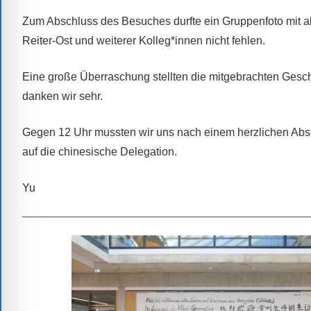
Sprach-,
Zum Abschluss des Besuches durfte ein Gruppenfoto mit all
Mathematik-
Reiter-Ost und weiterer Kolleg*innen nicht fehlen.
oder
Sportwettkampf,
Eine große Überraschung stellten die mitgebrachten Gesch
Musik-
danken wir sehr.
oder
Theaterveranstaltung,
Gegen 12 Uhr mussten wir uns nach einem herzlichen Absch
Exkursion
auf die chinesische Delegation.
oder
Reise
Yu
–
unsere
Schülerinnen
und
Schüler
sind
dabei!