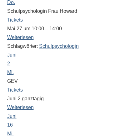
Do.
eine
Schulpsychologin Frau Howard
Information
Tickets
nicht
Mai 27 um 10:00 – 14:00
finden,
stehen
Weiterlesen
am
Schlagwörter:
Schulpsychologin
Ende
Juni
jeder
2
Seite
Mi.
verschiedene
GEV
Möglichkeiten
Tickets
der
Juni 2
ganztägig
Suche
Weiterlesen
zur
Juni
Verfügung.
16
Mi.