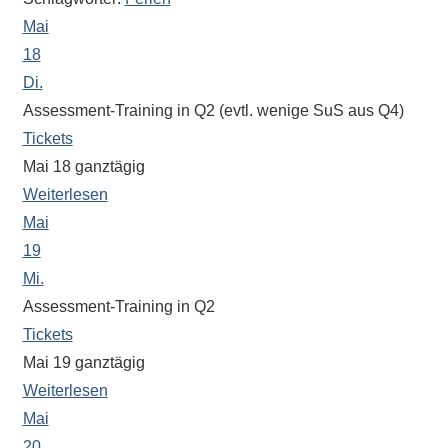
Antworten
Mai
zu
bieten.
18
Daneben
Di.
gibt
Assessment-Training in Q2 (evtl. wenige SuS aus Q4)
es
Tickets
viele
Mai 18
ganztägig
Beiträge
Weiterlesen
zu
Mai
den
19
Aktivitäten
Mi.
an
Assessment-Training in Q2
unserer
Tickets
Schule.
Mai 19
ganztägig
Ob
Weiterlesen
Sprach-,
Mathematik-
Mai
oder
20