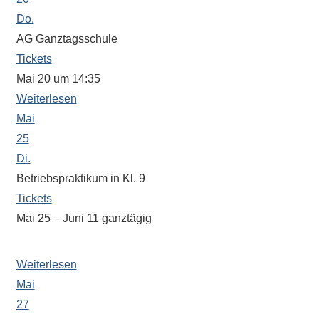
Sportwettkampf,
Do.
Musik-
AG Ganztagsschule
oder
Tickets
Theaterveranstaltung,
Mai 20 um 14:35
Exkursion
Weiterlesen
oder
Mai
Reise
25
–
Di.
unsere
Betriebspraktikum in Kl. 9
Schülerinnen
Tickets
und
Mai 25 – Juni 11
ganztägig
Schüler
sind
25. Mai 2021 – 11. Juni 2021
dabei!
Weiterlesen
Sollten
Mai
Sie
27
einmal