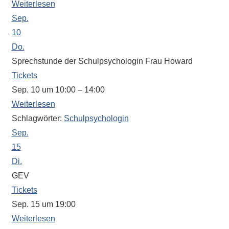
Weiterlesen
Sportwettkampf,
Sep.
Musik-
10
oder
Do.
Theaterveranstaltung,
Sprechstunde der Schulpsychologin Frau Howard
Exkursion
Tickets
oder
Sep. 10 um 10:00 – 14:00
Reise
–
Weiterlesen
unsere
Schlagwörter:
Schulpsychologin
Schülerinnen
Sep.
und
15
Schüler
Di.
sind
GEV
dabei!
Tickets
Sollten
Sep. 15 um 19:00
Sie
Weiterlesen
einmal