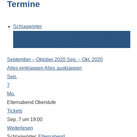
Termine
Kontaktdaten,
Informationen
zur
Zusammensetzung
Schlagwörter
der
Berufsberatung
Betriebspraktikum
Elternabend
Ferien
Schülerschaft
Schulpsychologin
Tag der offenen Tür
oder
zur
September – Oktober 2020
Sep. – Okt. 2020
Ausstattung
Alles einklappen
Alles ausklappen
der
Sep.
Räume
7
–
Mo.
wir
Elternabend Oberstufe
versuchen
Tickets
auf
Sep. 7 um 19:00
alle
Weiterlesen
Fragen
Schlagwörter:
Elternabend