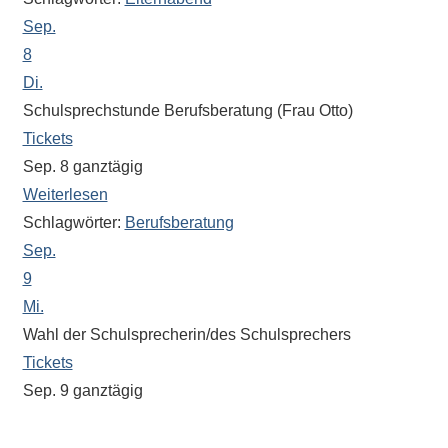
Antworten
Sep.
zu
bieten.
8
Daneben
Di.
gibt
Schulsprechstunde Berufsberatung (Frau Otto)
es
Tickets
viele
Sep. 8
ganztägig
Beiträge
Weiterlesen
zu
Schlagwörter:
Berufsberatung
den
Sep.
Aktivitäten
9
an
Mi.
unserer
Wahl der Schulsprecherin/des Schulsprechers
Schule.
Tickets
Ob
Sep. 9
ganztägig
Sprach-,
Mathematik-
Im Unterricht
oder