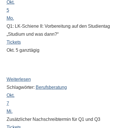
Okt.
eine
5
Information
Mo.
nicht
Q1: LK-Schiene II: Vorbereitung auf den Studientag
finden,
stehen
„Studium und was dann?“
am
Tickets
Ende
Okt. 5
ganztägig
jeder
„BOB“ (Berufsorientierung und Bewerbung)
Seite
15 Minuten pro Kurs
verschiedene
Möglichkeiten
Weiterlesen
der
Schlagwörter:
Berufsberatung
Suche
Okt.
zur
7
Verfügung.
Mi.
Zusätzlicher Nachschreibtermin für Q1 und Q3
Tickets