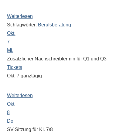
eine
15 Minuten pro Kurs
Information
Weiterlesen
nicht
Schlagwörter:
Berufsberatung
finden,
Okt.
stehen
7
am
Mi.
Ende
Zusätzlicher Nachschreibtermin für Q1 und Q3
jeder
Tickets
Seite
verschiedene
Okt. 7
ganztägig
Möglichkeiten
Aufsichtsplan folgt in der Schule
der
Weiterlesen
Suche
Okt.
zur
8
Verfügung.
Do.
SV-Sitzung für Kl. 7/8