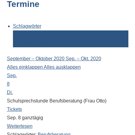
Termine
Kontaktdaten,
Informationen
zur
Zusammensetzung
Schlagwörter
der
Berufsberatung
Betriebspraktikum
Elternabend
Ferien
Schülerschaft
Schulpsychologin
Tag der offenen Tür
oder
zur
September – Oktober 2020
Sep. – Okt. 2020
Ausstattung
Alles einklappen
Alles ausklappen
der
Sep.
Räume
8
–
Di.
wir
Schulsprechstunde Berufsberatung (Frau Otto)
versuchen
Tickets
auf
Sep. 8
ganztägig
alle
Weiterlesen
Fragen
Schlagwörter:
Berufsberatung