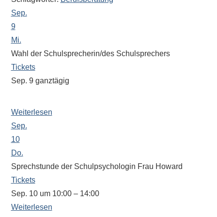
Antworten
Sep.
zu
bieten.
9
Daneben
Mi.
gibt
Wahl der Schulsprecherin/des Schulsprechers
es
Tickets
viele
Sep. 9
ganztägig
Beiträge
Im Unterricht
zu
Weiterlesen
den
Sep.
Aktivitäten
an
10
unserer
Do.
Schule.
Sprechstunde der Schulpsychologin Frau Howard
Ob
Tickets
Sprach-,
Sep. 10 um 10:00 – 14:00
Mathematik-
Weiterlesen
oder