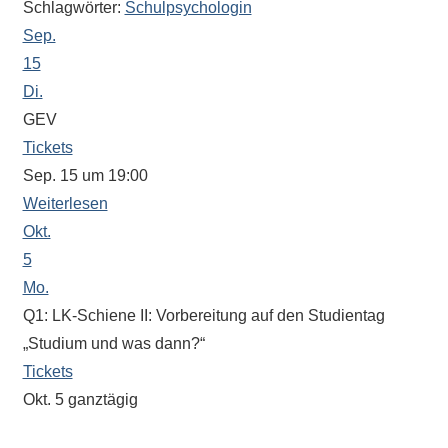
Schlagwörter:
Schulpsychologin
Sportwettkampf,
Sep.
Musik-
15
oder
Di.
Theaterveranstaltung,
GEV
Exkursion
Tickets
oder
Sep. 15 um 19:00
Reise
–
Weiterlesen
unsere
Okt.
Schülerinnen
5
und
Mo.
Schüler
Q1: LK-Schiene II: Vorbereitung auf den Studientag
sind
„Studium und was dann?“
dabei!
Tickets
Sollten
Okt. 5
ganztägig
Sie
„BOB“ (Berufsorientierung und Bewerbung)
einmal