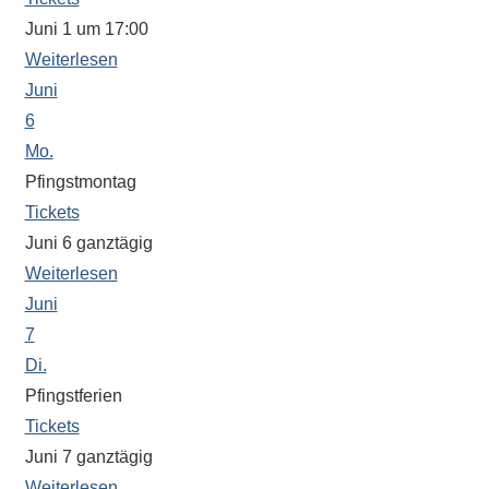
eine
Juni 1 um 17:00
Information
Weiterlesen
nicht
Juni
finden,
6
stehen
Mo.
am
Pfingstmontag
Ende
Tickets
jeder
Juni 6
ganztägig
Seite
verschiedene
Weiterlesen
Möglichkeiten
Juni
der
7
Suche
Di.
zur
Pfingstferien
Verfügung.
Tickets
Juni 7
ganztägig
Weiterlesen