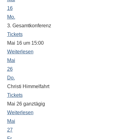
Antworten
16
zu
bieten.
Mo.
Daneben
3. Gesamtkonferenz
gibt
Tickets
es
Mai 16 um 15:00
viele
Weiterlesen
Beiträge
Mai
zu
26
den
Do.
Aktivitäten
Christi Himmelfahrt
an
Tickets
unserer
Mai 26
ganztägig
Schule.
Weiterlesen
Ob
Mai
Sprach-,
Mathematik-
27
oder
Fr.