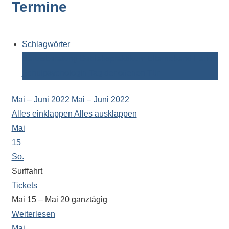
Termine
Kontaktdaten,
Informationen
zur
Zusammensetzung
Schlagwörter
der
Berufsberatung
Betriebspraktikum
Elternabend
Ferien
Schülerschaft
Schulpsychologin
Tag der offenen Tür
oder
zur
Mai – Juni 2022
Mai – Juni 2022
Ausstattung
Alles einklappen
Alles ausklappen
der
Mai
Räume
15
–
So.
wir
Surffahrt
versuchen
Tickets
auf
Mai 15 – Mai 20
ganztägig
alle
Weiterlesen
Fragen
Mai