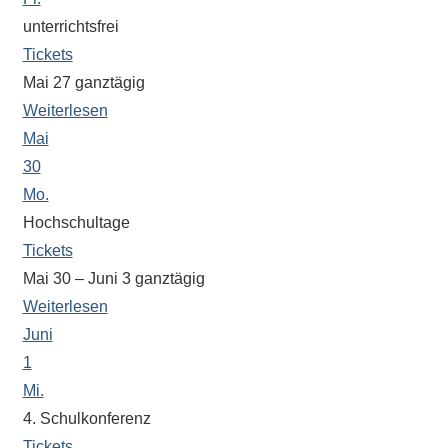
Sportwettkampf,
unterrichtsfrei
Musik-
Tickets
oder
Mai 27
ganztägig
Theaterveranstaltung,
Weiterlesen
Exkursion
Mai
oder
30
Reise
Mo.
–
Hochschultage
unsere
Tickets
Schülerinnen
Mai 30 – Juni 3
ganztägig
und
Weiterlesen
Schüler
sind
Juni
dabei!
1
Sollten
Mi.
Sie
4. Schulkonferenz
einmal
Tickets