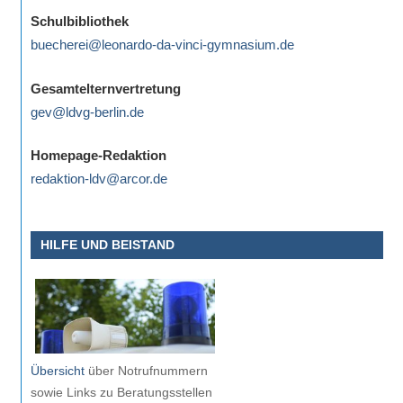
eine
Schulbibliothek
Information
buecherei@leonardo-da-vinci-gymnasium.de
nicht
finden,
Gesamtelternvertretung
stehen
gev@ldvg-berlin.de
am
Ende
Homepage-Redaktion
jeder
redaktion-ldv@arcor.de
Seite
verschiedene
HILFE UND BEISTAND
Möglichkeiten
der
Suche
zur
Verfügung.
Übersicht
über Notrufnummern
sowie Links zu Beratungsstellen