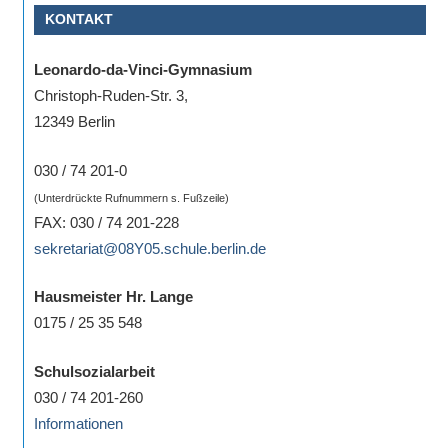
KONTAKT
Sportwettkampf,
Musik-
Leonardo-da-Vinci-Gymnasium
oder
Christoph-Ruden-Str. 3,
Theaterveranstaltung,
12349 Berlin
Exkursion
oder
030 / 74 201-0
Reise
(Unterdrückte Rufnummern s. Fußzeile)
–
FAX: 030 / 74 201-228
unsere
sekretariat@08Y05.schule.berlin.de
Schülerinnen
und
Hausmeister Hr. Lange
Schüler
0175 / 25 35 548
sind
dabei!
Schulsozialarbeit
Sollten
030 / 74 201-260
Sie
Informationen
einmal