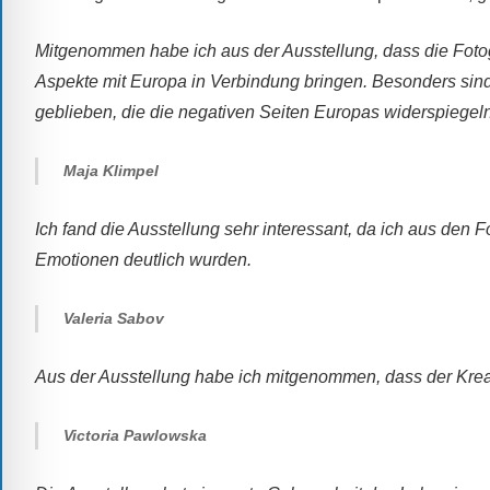
alle
Fragen
Mitgenommen habe ich aus der Ausstellung, dass die Fotog
Antworten
Aspekte mit Europa in Verbindung bringen. Besonders sind 
zu
geblieben, die die negativen Seiten Europas widerspiegeln
bieten.
Daneben
Maja Klimpel
gibt
es
Ich fand die Ausstellung sehr interessant, da ich aus den
viele
Emotionen deutlich wurden.
Beiträge
zu
Valeria Sabov
den
Aktivitäten
Aus der Ausstellung habe ich mitgenommen, dass der Kreati
an
unserer
Victoria Pawlowska
Schule.
Ob