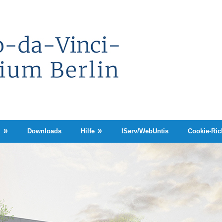
Leonardo-
da-
Vinci-
Gymnasium
Berlin
n
Downloads
Hilfe
IServ/WebUntis
Cookie-Rich