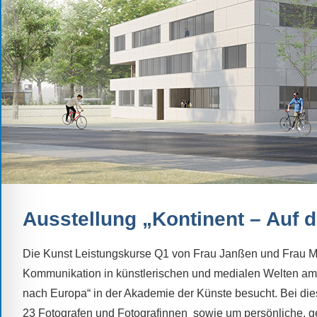
Schule.
Ob
Kontaktdaten,
Informationen
zur
Zusammensetzung
der
Schülerschaft
oder
zur
Ausstattung
Ausstellung „Kontinent – Auf 
der
Räume
Die Kunst Leistungskurse Q1 von Frau Janßen und Frau
–
Kommunikation in künstlerischen und medialen Welten am 
wir
nach Europa“ in der Akademie der Künste besucht. Bei die
versuchen
auf
23 Fotografen und Fotografinnen sowie um persönliche, ge